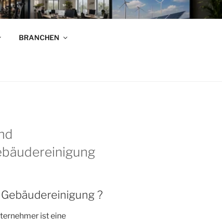
R
BRANCHEN
n!
nd
ebäudereinigung
r Gebäudereinigung ?
ternehmer ist eine