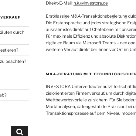
Direkt-E-Mail:
h.k.@investora.de
Erstklassige M&A-Transaktionsbegleitung duld
SVERKAUF
Die Erstansprache und jedes strategische Erst
ausnahmslos direkt auf Chefebene mit unsere
käufen durch
Für maximale Effizienz und absolute Diskretion
digitalen Raum via Microsoft Teams – den oper
weiteren Verlauf direkt bei Ihnen vor Ort im U
estieren?
 zu beachten?
M&A-BERATUNG MIT TECHNOLOGISCHER
INVESTORA Unterverkäufer nutzt fortschrittli
zielorientierten Firmenverkauf, um durch digita
 ab?
Wettbewerbsvorteile zu sichern. Für Sie bede
Marktanalysen, datengestützte Präzision bei de
Transaktionsprozesse auf dem Niveau moderne
Suchen