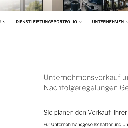
RNEHMENSVERKÄUFE
R
DIENSTLEISTUNGSPORTFOLIO
UNTERNEHMEN
elständischen Unternehmen – Wir verkaufen Ihr Unternehme
F
Unternehmensverkauf u
Nachfolgeregelungen G
Sie planen den Verkauf Ihre
Für Unternehmensgesellschafter und Un