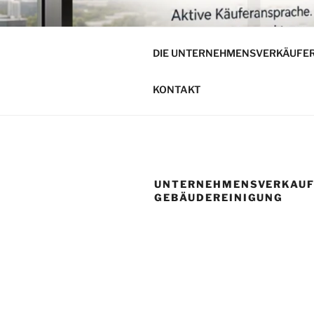
Zum
Inhalt
DIE UNTE
springen
DIE UNTERNEHMENSVERKÄUFE
Unternehmensverkauf von mitt
KONTAKT
UNTERNEHMENSVERKAU
GEBÄUDEREINIGUNG