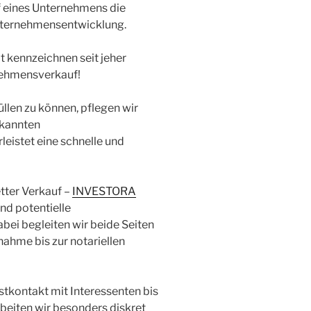
 eines Unternehmens die
Unternehmensentwicklung.
it kennzeichnen seit jeher
nehmensverkauf!
len zu können, pflegen wir
rkannten
leistet eine schnelle und
tter Verkauf –
INVESTORA
d potentielle
bei begleiten wir beide Seiten
nahme bis zur notariellen
rstkontakt mit Interessenten bis
eiten wir besonders diskret