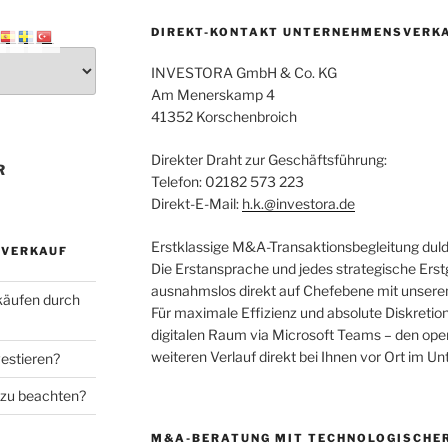
DIREKT-KONTAKT UNTERNEHMENSVERK
INVESTORA GmbH & Co. KG
Am Menerskamp 4
41352 Korschenbroich
Direkter Draht zur Geschäftsführung:
R
Telefon: 02182 573 223
Direkt-E-Mail:
h.k.@investora.de
Erstklassige M&A-Transaktionsbegleitung duld
SVERKAUF
Die Erstansprache und jedes strategische Erst
ausnahmslos direkt auf Chefebene mit unsere
käufen durch
Für maximale Effizienz und absolute Diskretion
digitalen Raum via Microsoft Teams – den oper
weiteren Verlauf direkt bei Ihnen vor Ort im U
estieren?
 zu beachten?
M&A-BERATUNG MIT TECHNOLOGISCHER