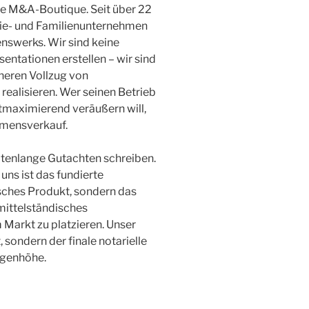
rte M&A-Boutique. Seit über 22
trie- und Familienunternehmen
nswerks. Wir sind keine
entationen erstellen – wir sind
cheren Vollzug von
ealisieren. Wer seinen Betrieb
tmaximierend veräußern will,
hmensverkauf.
eitenlange Gutachten schreiben.
uns ist das fundierte
ches Produkt, sondern das
mittelständisches
Markt zu platzieren. Unser
, sondern der finale notarielle
ugenhöhe.