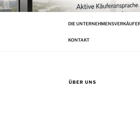
Zum
Inhalt
DIE UNTE
springen
DIE UNTERNEHMENSVERKÄUFE
Unternehmensverkauf von mitt
KONTAKT
ÜBER UNS