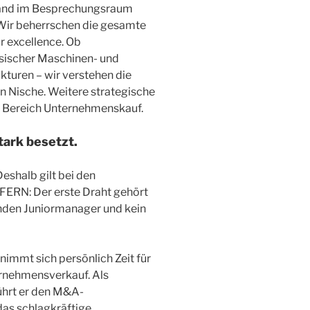
nwand im Besprechungsraum
 Wir beherrschen die gesamte
r excellence. Ob
assischer Maschinen- und
turen – wir verstehen die
en Nische. Weitere strategische
m Bereich Unternehmenskauf.
tark besetzt.
Deshalb gilt bei den
: Der erste Draht gehört
lnden Juniormanager und kein
immt sich persönlich Zeit für
ernehmensverkauf. Als
ührt er den M&A-
das schlagkräftige