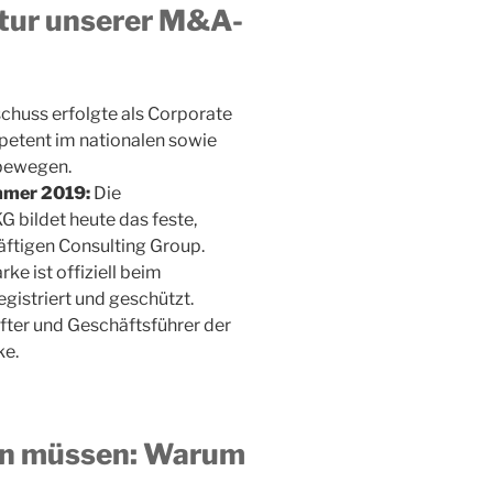
ktur unserer M&A-
chuss erfolgte als Corporate
petent im nationalen sowie
 bewegen.
mmer 2019:
Die
 bildet heute das feste,
äftigen Consulting Group.
e ist offiziell beim
istriert und geschützt.
fter und Geschäftsführer der
ke.
en müssen: Warum