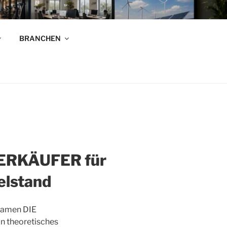
R
BRANCHEN
n!
RKÄUFER für
elstand
 Namen DIE
theoretisches