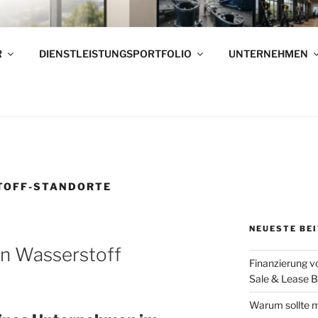
RNEHMENSVERKÄUFE
R
DIENSTLEISTUNGSPORTFOLIO
UNTERNEHMEN
elständischen Unternehmen – Wir verkaufen Ihr Unternehme
TOFF-STANDORTE
NEUESTE BE
in Wasserstoff
Finanzierung 
Sale & Lease 
Warum sollte m