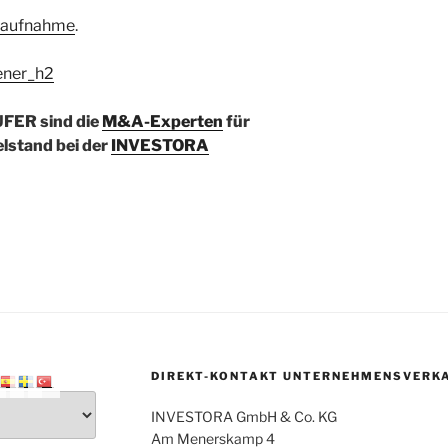
taufnahme
.
ener_h2
ER sind die
M&A-Experten
für
lstand bei der
INVESTORA
DIREKT-KONTAKT UNTERNEHMENSVERK
INVESTORA GmbH & Co. KG
Am Menerskamp 4