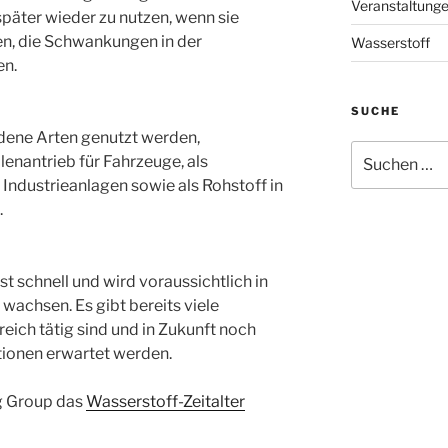
Veranstaltung
päter wieder zu nutzen, wenn sie
en, die Schwankungen in der
Wasserstoff
en.
SUCHE
dene Arten genutzt werden,
Suchen
llenantrieb für Fahrzeuge, als
nach:
Industrieanlagen sowie als Rohstoff in
.
t schnell und wird voraussichtlich in
achsen. Es gibt bereits viele
eich tätig sind und in Zukunft noch
tionen erwartet werden.
g Group das
Wasserstoff-Zeitalter