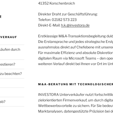
41352 Korschenbroich
Direkter Draht zur Geschäftsführung:
R
Telefon: 02182 573 223
Direkt-E-Mail:
h.k.@investora.de
Erstklassige M&A-Transaktionsbegleitung duld
SVERKAUF
Die Erstansprache und jedes strategische Erst
ausnahmslos direkt auf Chefebene mit unsere
käufen durch
Für maximale Effizienz und absolute Diskretion
digitalen Raum via Microsoft Teams – den oper
weiteren Verlauf direkt bei Ihnen vor Ort im U
estieren?
 zu beachten?
M&A-BERATUNG MIT TECHNOLOGISCHER
INVESTORA Unterverkäufer nutzt fortschrittli
zielorientierten Firmenverkauf, um durch digita
 ab?
Wettbewerbsvorteile zu sichern. Für Sie bede
Marktanalysen, datengestützte Präzision bei de