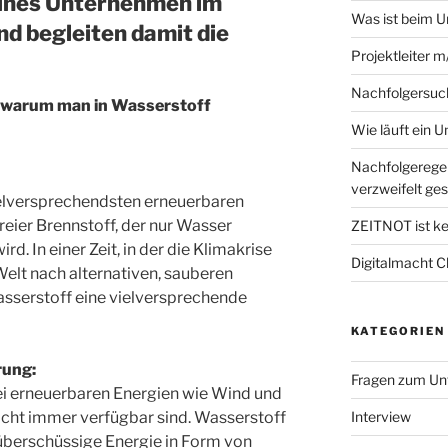
eines Unternehmen im
Was ist beim 
d begleiten damit die
Projektleiter 
Nachfolgersuc
, warum man in Wasserstoff
Wie läuft ein 
Nachfolgeregel
verzweifelt ges
vielversprechendsten erneuerbaren
reier Brennstoff, der nur Wasser
ZEITNOT ist ke
rd. In einer Zeit, in der die Klimakrise
Digitalmacht C
elt nach alternativen, sauberen
asserstoff eine vielversprechende
KATEGORIEN
rung:
Fragen zum Un
i erneuerbaren Energien wie Wind und
Interview
nicht immer verfügbar sind. Wasserstoff
 überschüssige Energie in Form von