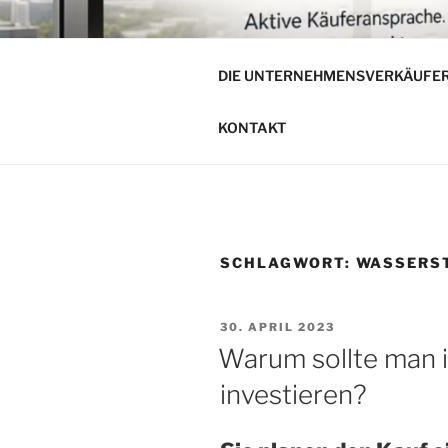
Zum
Inhalt
DIE UNTE
springen
DIE UNTERNEHMENSVERKÄUFE
Unternehmensverkauf von mitt
KONTAKT
SCHLAGWORT:
WASSERS
VERÖFFENTLICHT
30. APRIL 2023
AM
Warum sollte man 
investieren?