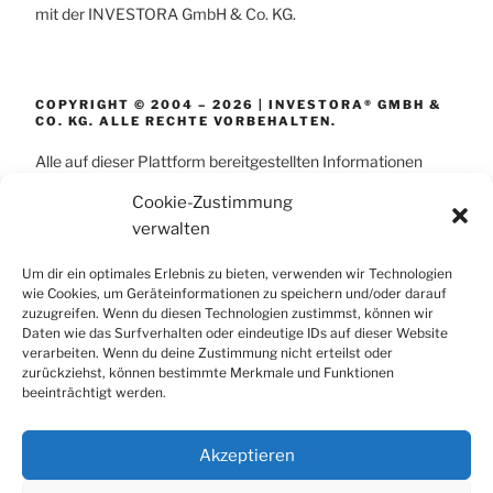
mit der INVESTORA GmbH & Co. KG.
COPYRIGHT © 2004 – 2026 | INVESTORA® GMBH &
CO. KG. ALLE RECHTE VORBEHALTEN.
Alle auf dieser Plattform bereitgestellten Informationen
wurden mit größter Sorgfalt und nach bestem Wissen
Cookie-Zustimmung
zusammengestellt. Dennoch wird jegliche Haftung für die
verwalten
Richtigkeit, Aktualität und Vollständigkeit der Inhalte
ausgeschlossen. Die dargestellten Inhalte und
Um dir ein optimales Erlebnis zu bieten, verwenden wir Technologien
Prozessschritte dienen ausschließlich der allgemeinen
wie Cookies, um Geräteinformationen zu speichern und/oder darauf
zuzugreifen. Wenn du diesen Technologien zustimmst, können wir
Information; sie stellen ausdrücklich keine Rechts-, Steuer-
Daten wie das Surfverhalten oder eindeutige IDs auf dieser Website
oder Unternehmensberatung dar und können eine
verarbeiten. Wenn du deine Zustimmung nicht erteilst oder
individuelle, fachspezifische Beratung im Einzelfall nicht
zurückziehst, können bestimmte Merkmale und Funktionen
beeinträchtigt werden.
ersetzen.
Bildnachweise: Bildgenerierung mittels künstlicher
Intelligenz.
Akzeptieren