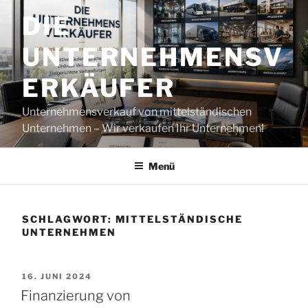
Zum
DIE
Inhalt
springen
UNTERNEHMENSV
ERKÄUFER
Unternehmensverkauf von mittelständischen
Unternehmen – Wir verkaufen Ihr Unternehmen!
Menü
SCHLAGWORT:
MITTELSTÄNDISCHE
UNTERNEHMEN
VERÖFFENTLICHT
16. JUNI 2024
AM
Finanzierung von