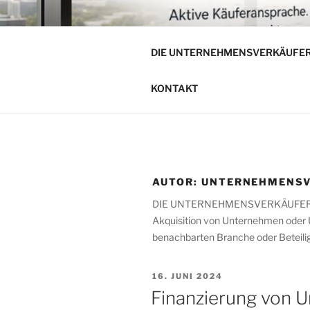
Zum
Inhalt
DIE UNTE
springen
DIE UNTERNEHMENSVERKÄUFE
Unternehmensverkauf von mitt
KONTAKT
AUTOR:
UNTERNEHMENSV
DIE UNTERNEHMENSVERKÄUFER sind d
Akquisition von Unternehmen oder 
benachbarten Branche oder Beteilig
VERÖFFENTLICHT
16. JUNI 2024
AM
Finanzierung von 