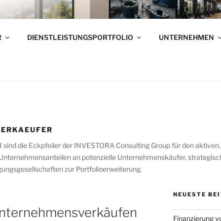
RNEHMENSVERKÄUFE
R
DIENSTLEISTUNGSPORTFOLIO
UNTERNEHMEN
elständischen Unternehmen – Wir verkaufen Ihr Unternehme
ERKAEUFER
ie Eckpfeiler der INVESTORA Consulting Group für den aktiven, zi
Unternehmensanteilen an potenzielle Unternehmenskäufer, strategisch
ungsgesellschaften zur Portfolioerweiterung.
NEUESTE BE
Unternehmensverkäufen
Finanzierung 