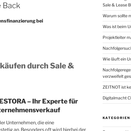
e Back
Sale & Lease 
Warum sollte m
nsfinanzierung bei
Was ist beim 
Projektleiter 
Nachfolgersuc
Wie läuft ein 
äufen durch Sale &
Nachfolgeregel
verzweifelt ges
ZEITNOT ist ke
Digitalmacht C
NVESTORA –
Ihr Experte für
nternehmensverkauf
KATEGORIEN
 der Unternehmen, die eine
tetig an. Besonders oft wird hierbei der