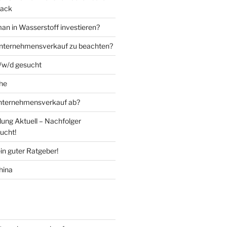
Back
an in Wasserstoff investieren?
Unternehmensverkauf zu beachten?
m/w/d gesucht
he
Unternehmensverkauf ab?
ung Aktuell – Nachfolger
ucht!
in guter Ratgeber!
hina